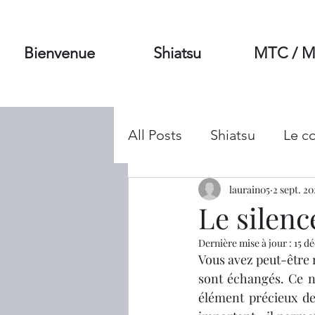
Bienvenue
Shiatsu
MTC / 
All Posts
Shiatsu
Le c
Prévention & santé
laurain05
2 sept. 20
Di
Le silenc
Dernière mise à jour :
15 dé
Vous avez peut-être 
sont échangés. Ce n’e
élément précieux de