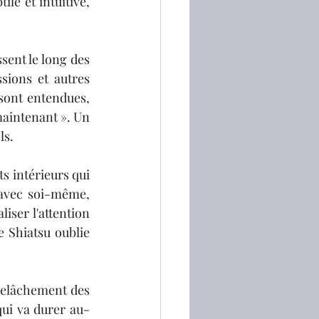
le et intuitive, 
sent le long des 
sions et autres 
sont entendues, 
aintenant ». Un 
ls.
 intérieurs qui 
avec soi-même, 
ser l'attention 
e Shiatsu oublie 
relâchement des 
qui va durer au-