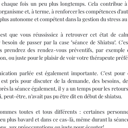
 chaque fois un peu plus longtemps. Cela contribue à f
’organisme et, à terme, à renforcer les compétences d’au
 plus autonome et compétent dans la gestion du stress au 
 est que vous réussissiez à retrouver cet état de calm
 besoin de passer par la case "séance de Shiatsu". C’est
prendrez des rendez-vous préventifs, par exemple en
, ou juste pour le plaisir de voir votre thérapeute préfé
ication parlée est également importante. C’est pour ce
st pris pour discuter de la demande, des besoins, de
rès la séance également, il y a un temps pour les retours
, peut-être, n’avait pas pu être dit en début de shiatsu. 
ommes toutes et tous différents : certaines personne
 plus bavard et dans ce cas-là, même durant la séance, 
ns, aux préoccupations ou juste pour écouter!