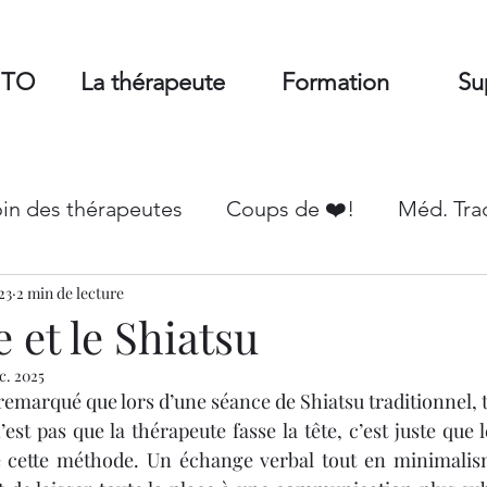
MTO
La thérapeute
Formation
Su
oin des thérapeutes
Coups de ❤️!
Méd. Tra
23
vers
2 min de lecture
e et le Shiatsu
c. 2025
remarqué que lors d’une séance de Shiatsu traditionnel, t
st pas que la thérapeute fasse la tête, c’est juste que l
 cette méthode. Un échange verbal tout en minimalism