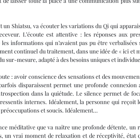
 de laisser toute la place à une communication plus subti
 un Shiatsu, va écouter les variations du Qi qui apparais
ceveur. L’écoute est attentive : les réponses aux pres
 les informations qui n’avaient pas pu être verbalisées 
ment continuel du traitement, dans une idée de « ici et m
 du sur-mesure, adapté à des besoins uniques et individue
oute : avoir conscience des sensations et des mouvements
, parfois disparaissent permet une profonde connexion 
rospection dans la quiétude. Le silence permet de focali
 ressentis internes. Idéalement, la personne qui reçoit l
préoccupations et soucis. Idéalement…
nce méditative que va naître une profonde détente, un 
, un vrai moment de relaxation et de réceptivité, état 