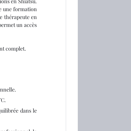
ons en Shiatsu. 
re une formation 
e thérapeute en 
permet un accès 
ent complet. 
onnelle.
TC.
ilibrée dans le 