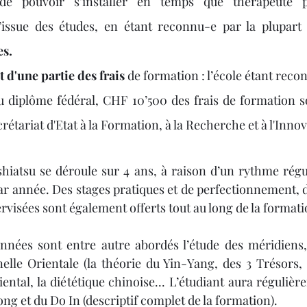
 de pouvoir s’installer en temps que thérapeute pr
’issue des études, en étant reconnu-e par la plupart
s.
'une partie des frais
 de formation : l’école étant rec
 au diplôme fédéral, CHF 10’500 des frais de formation 
rétariat d'Etat à la Formation, à la Recherche et à l'Innov
shiatsu se déroule sur 4 ans, à raison d’un rythme rég
ar année. Des stages pratiques et de perfectionnement, de
visées sont également offerts tout au long de la formati
nnées sont entre autre abordés l’étude des méridiens, 
lle Orientale (la théorie du Yin-Yang, des 3 Trésors, 
riental, la diététique chinoise... L’étudiant aura régulièr
ng et du Do In (descriptif complet de la formation).