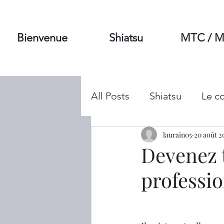
Bienvenue
Shiatsu
MTC / 
All Posts
Shiatsu
Le c
Prévention & santé
laurain05
20 août 2
Di
Devenez 
professio