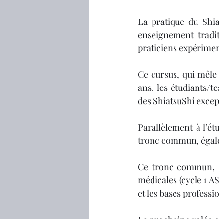
La pratique du Shiat
enseignement tradit
praticiens expérimen
Ce cursus, qui mêle 
ans, les étudiants/t
des ShiatsuShi excep
Parallèlement à l’ét
tronc commun, égale
Ce tronc commun, né
médicales (cycle 1 A
et les bases profess