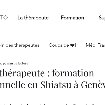
MTO
La thérapeute
Formation
Su
oin des thérapeutes
Coups de ❤️!
Méd. Tra
023
vers
2 min de lecture
thérapeute : formation
nnelle en Shiatsu à Genè