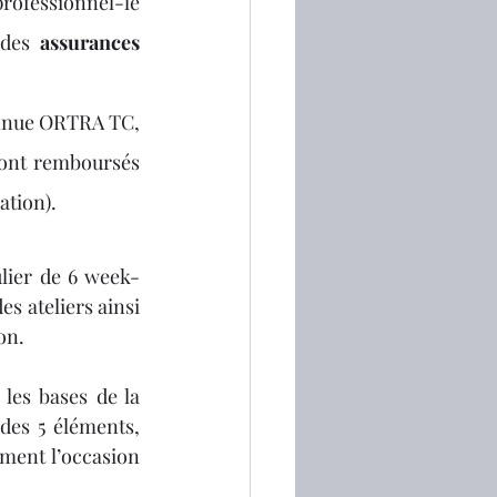
ofessionnel-le 
 des 
assurances 
onnue ORTRA TC, 
sont remboursés 
ation).
ulier de 6 week-
s ateliers ainsi 
on. 
les bases de la 
des 5 éléments, 
ement l’occasion 