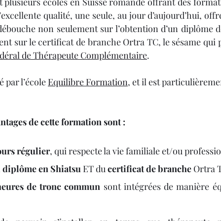
nt plusieurs écoles en Suisse romande offrant des formati
d’excellente qualité, une seule, au jour d’aujourd’hui, off
 débouche non seulement sur l’obtention d’un diplôme d
nt sur le certificat de branche Ortra TC, le sésame qui 
déral de Thérapeute Complémentaire
.
 par l’école 
Equilibre Formation
, et il est particulièrem
ntages de cette formation sont :
urs régulier
, qui respecte la vie familiale et/ou professi
 
diplôme en Shiatsu
 ET du 
certificat de branche
 Ortra 
heures de tronc commun
 sont intégrées de manière équ