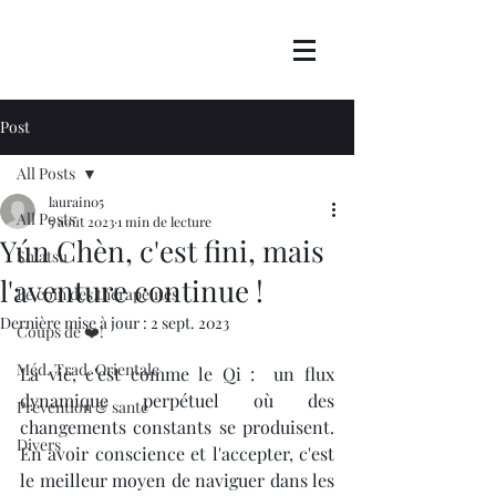
Post
All Posts
laurain05
All Posts
5 août 2023
1 min de lecture
Yún Chèn, c'est fini, mais
Shiatsu
l'aventure continue !
Le coin des thérapeutes
Dernière mise à jour :
2 sept. 2023
Coups de ❤️!
Méd. Trad. Orientale
La vie, c'est comme le Qi :  un flux 
dynamique perpétuel où des 
Prévention & santé
changements constants se produisent. 
Divers
En avoir conscience et l'accepter, c'est 
le meilleur moyen de naviguer dans les 