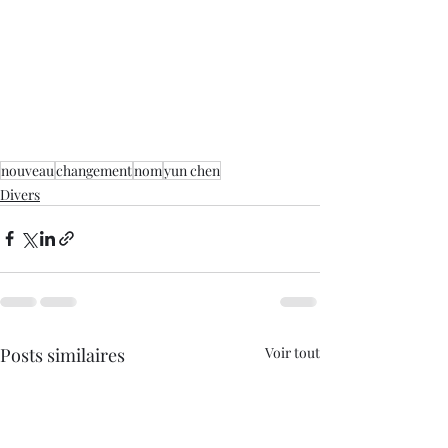
nouveau
changement
nom
yun chen
Divers
Posts similaires
Voir tout