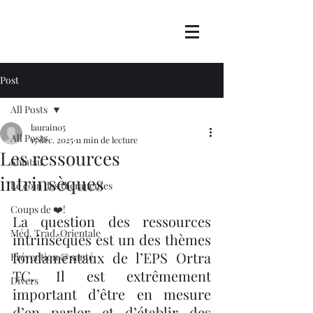
Post
All Posts
laurain05
All Posts
15 déc. 2025
11 min de lecture
Les ressources
Shiatsu
intrinsèques
Le coin des thérapeutes
Coups de ❤️!
La question des ressources 
Méd. Trad. Orientale
intrinsèques est un des thèmes 
fondamentaux de l’EPS Ortra 
Prévention & santé
TC. Il est extrêmement 
Divers
important d’être en mesure 
d’en parler et d’établir des 