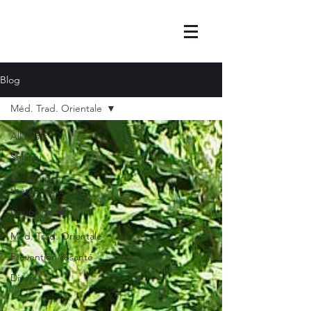
Blog
Méd. Trad. Orientale
All Posts
Shiatsu
Le coin des
thérapeutes
Coups de ❤️!
Méd. Trad. Orientale
Prévention & santé
Divers